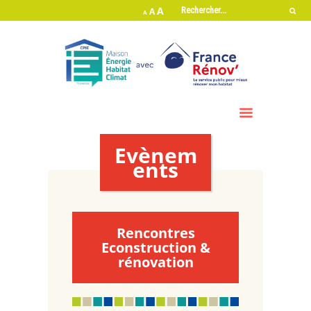
A
A
A
Evènem
ents
Rencontres
Econstruction &
rénovation