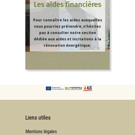
Les aides financières
Pour connaître les aides auxquelles
vous pourriez prétendre, n’hésitez
pas à consulter notre section
dédiée aux aides et incitations à la
rénovation énergétique.
Liens utiles
Mentions légales