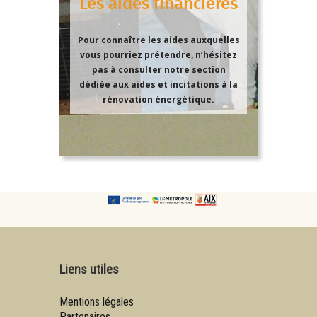
Les aides financières
Pour connaître les aides auxquelles
vous pourriez prétendre, n’hésitez
pas à consulter notre section
dédiée aux aides et incitations à la
rénovation énergétique.
Liens utiles
Mentions légales
Partenaires